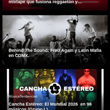
mixtape que fusiona reggaetón y
electrónica desde una visión propia
inspirado en el sonidero Mexicano.
Música
Behind The Sound: Fred Again y Latin Mafia
en CDMX.
Música
Tendencias
Cancha Estéreo: El Mundial 2026 en 96
músicos (Grupo L)