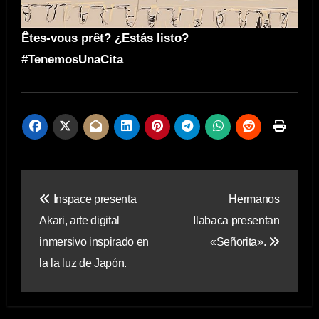
Êtes-vous prêt? ¿Estás listo?
#TenemosUnaCita
Navegación
Inspace presenta
Hermanos
de
Akari, arte digital
Ilabaca presentan
entradas
inmersivo inspirado en
«Señorita».
la la luz de Japón.