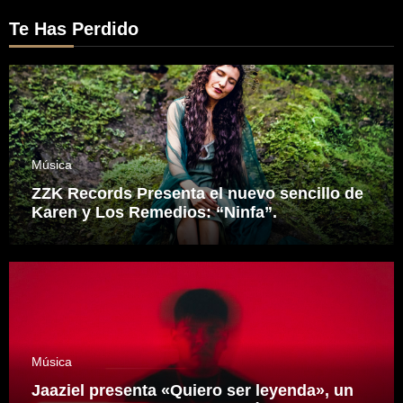
Te Has Perdido
Música
ZZK Records Presenta el nuevo sencillo de
Karen y Los Remedios: “Ninfa”.
Música
Jaaziel presenta «Quiero ser leyenda», un