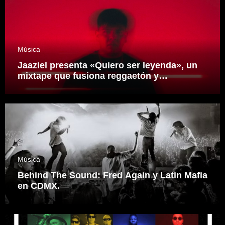
Música
Jaaziel presenta «Quiero ser leyenda», un
mixtape que fusiona reggaetón y
electrónica desde una visión propia
inspirado en el sonidero Mexicano.
Música
Behind The Sound: Fred Again y Latin Mafia
en CDMX.