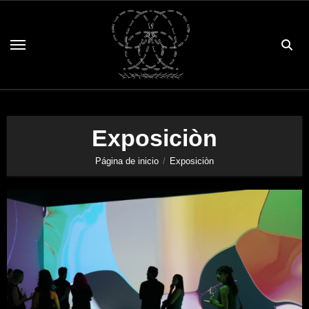
Saltar
al
contenido
Exposiciòn
Página de inicio
Exposiciòn