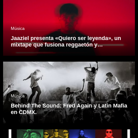
Música
Jaaziel presenta «Quiero ser leyenda», un
mixtape que fusiona reggaetón y
electrónica desde una visión propia
inspirado en el sonidero Mexicano.
Música
Behind The Sound: Fred Again y Latin Mafia
en CDMX.