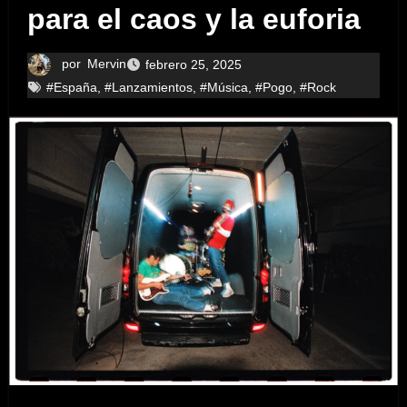
para el caos y la euforia
por
Mervin
febrero 25, 2025
#España
,
#Lanzamientos
,
#Música
,
#Pogo
,
#Rock