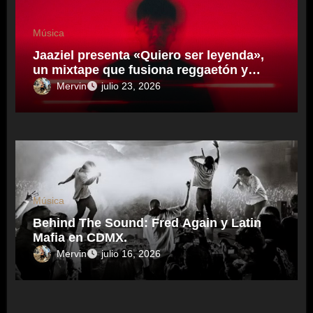
Música
Jaaziel presenta «Quiero ser leyenda»,
un mixtape que fusiona reggaetón y
electrónica desde una visión propia
Mervin
julio 23, 2026
inspirado en el sonidero Mexicano.
Música
Behind The Sound: Fred Again y Latin
Mafia en CDMX.
Mervin
julio 16, 2026