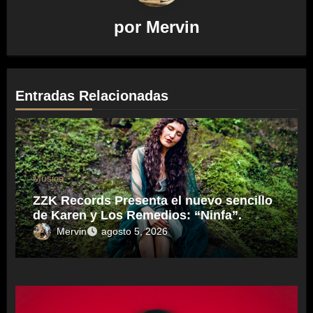
por
Mervin
Entradas Relacionadas
Música
ZZK Records Presenta el nuevo sencillo
de Karen y Los Remedios: “Ninfa”.
Mervin
agosto 5, 2026