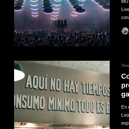
MUT
Liv
con
Ten
Co
pr
ga
En 
Loo
exp