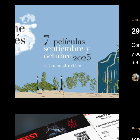
Unc
29
Com
y o
del
Eve