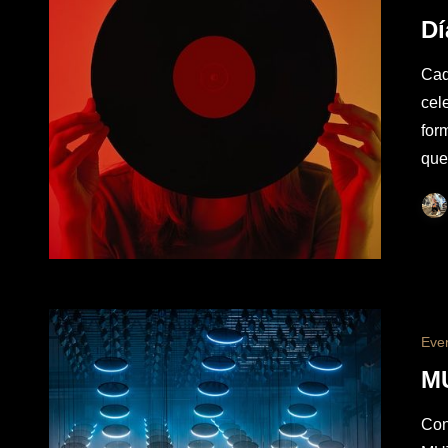
Dí
Cad
cel
for
qu
Eve
M
Con