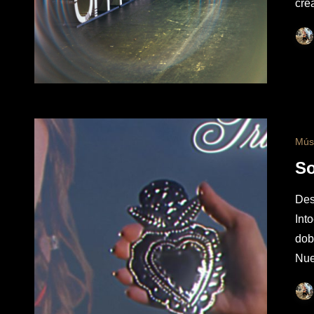
cre
Mús
So
Des
Int
dob
Nu