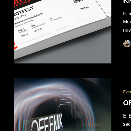
K
El 
Méx
nue
Eve
O
El 
sec