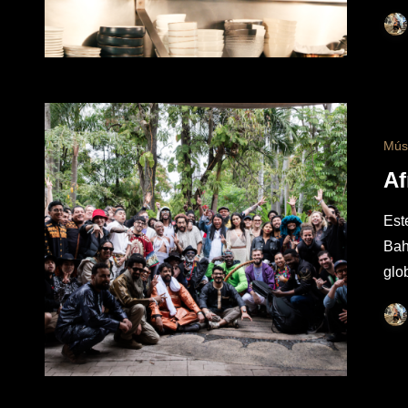
Mús
Af
Est
Bah
glo