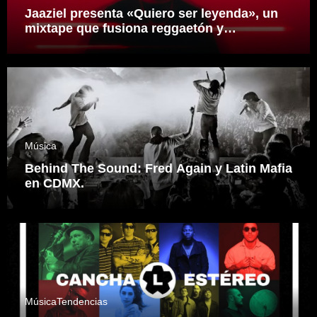
Jaaziel presenta «Quiero ser leyenda», un
mixtape que fusiona reggaetón y
electrónica desde una visión propia
inspirado en el sonidero Mexicano.
Música
Behind The Sound: Fred Again y Latin Mafia
en CDMX.
Música
Tendencias