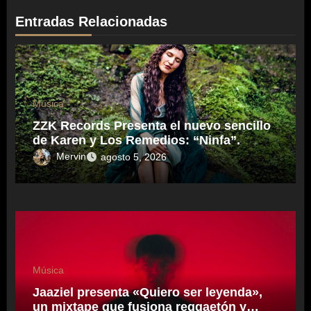
Entradas Relacionadas
Música
ZZK Records Presenta el nuevo sencillo
de Karen y Los Remedios: “Ninfa”.
Mervin
agosto 5, 2026
Música
Jaaziel presenta «Quiero ser leyenda»,
un mixtape que fusiona reggaetón y