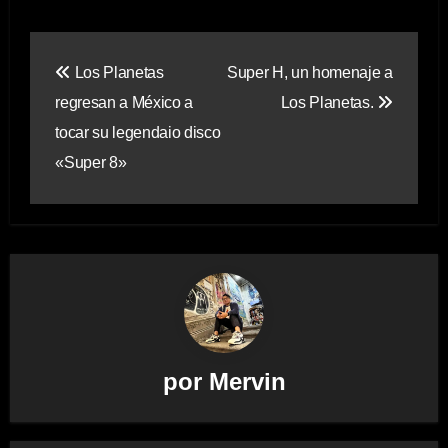
Navegación
Los Planetas
Super H, un homenaje a
de
regresan a México a
Los Planetas.
entradas
tocar su legendaio disco
«Super 8»
por
Mervin