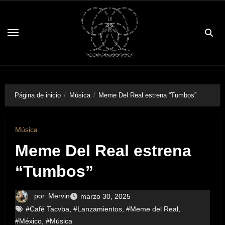
Saltar
al
contenido
Página de inicio
Música
Meme Del Real estrena “Tumbos”
Música
Meme Del Real estrena
“Tumbos”
por
Mervin
marzo 30, 2025
#Café Tacvba
,
#Lanzamientos
,
#Meme del Real
,
#México
,
#Música