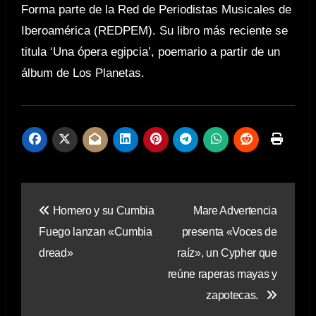
Forma parte de la Red de Periodistas Musicales de
Iberoamérica (REDPEM). Su libro más reciente se
titula ‘Una ópera egipcia’, poemario a partir de un
álbum de Los Planetas.
Navegación
Homero y su Cumbia
Mare Advertencia
de
Fuego lanzan «Cumbia
presenta «Voces de
entradas
dread»
raíz», un Cypher que
reúne raperas mayas y
zapotecas.