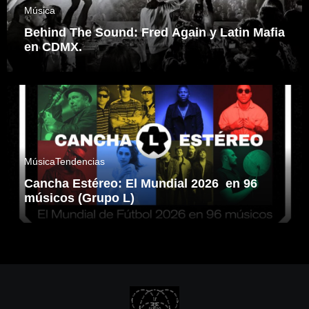
Música
Behind The Sound: Fred Again y Latin Mafia
en CDMX.
Música
Tendencias
Cancha Estéreo: El Mundial 2026 en 96
músicos (Grupo L)