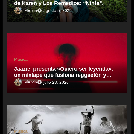
de Karen y Los Remedios: “Ninfa”.
Mervin
agosto 5, 2026
Música
Jaaziel presenta «Quiero ser leyenda»,
un mixtape que fusiona reggaetón y
electrónica desde una visión propia
Mervin
julio 23, 2026
inspirado en el sonidero Mexicano.
Música