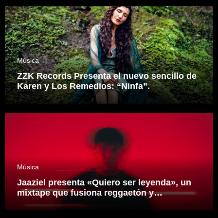
Música
ZZK Records Presenta el nuevo sencillo de
Karen y Los Remedios: “Ninfa”.
Música
Jaaziel presenta «Quiero ser leyenda», un
mixtape que fusiona reggaetón y
electrónica desde una visión propia
inspirado en el sonidero Mexicano.