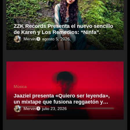
Música
ZZK Records Presenta el nuevo sencillo
de Karen y Los Remedios: “Ninfa”.
Mervin
agosto 5, 2026
Música
Jaaziel presenta «Quiero ser leyenda»,
un mixtape que fusiona reggaetón y
electrónica desde una visión propia
Mervin
julio 23, 2026
inspirado en el sonidero Mexicano.