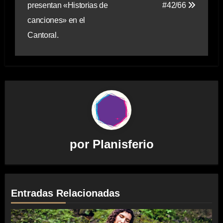
entradas
presentan «Historias de
#42/66
canciones» en el
Cantoral.
por
Planisferio
Entradas Relacionadas