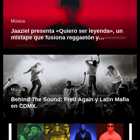
Música
Jaaziel presenta «Quiero ser leyenda», un
mixtape que fusiona reggaetón y
electrónica desde una visión propia
inspirado en el sonidero Mexicano.
Música
Behind The Sound: Fred Again y Latin Mafia
en CDMX.