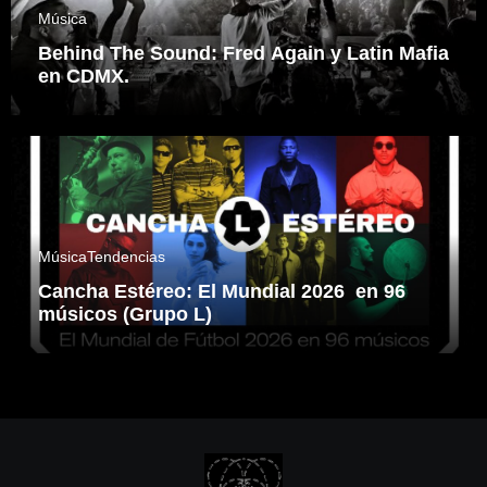
Música
Behind The Sound: Fred Again y Latin Mafia
en CDMX.
Música
Tendencias
Cancha Estéreo: El Mundial 2026 en 96
músicos (Grupo L)