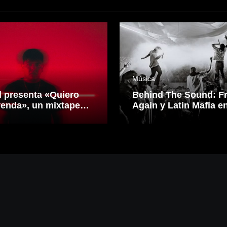
Música
l presenta «Quiero
Behind The Sound: F
yenda», un mixtape
Again y Latin Mafia e
siona reggaetón y
CDMX.
ónica desde una
 propia inspirado en
idero Mexicano.