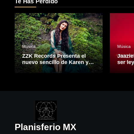
Te Has Perdido
Música
Música
ZZK Records Presenta el
Jaazie
nuevo sencillo de Karen y
ser le
Los Remedios: “Ninfa”.
que fu
electr
visión
el son
Planisferio MX