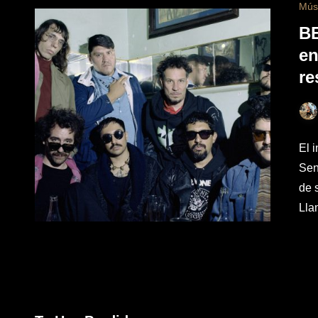
Mús
B
en
re
El 
Sen
de 
Lla