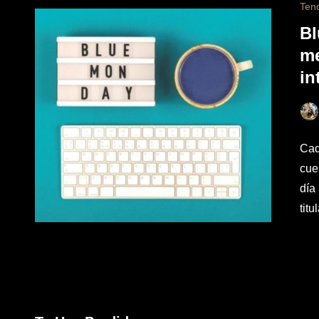
Ten
Bl
me
in
Cad
cue
día
tit