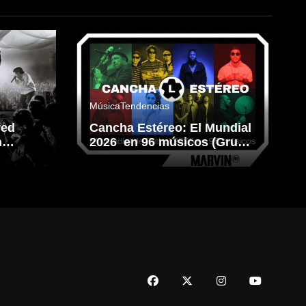
Música
Tendencias
red
Cancha Estéreo: El Mundial
n
2026 en 96 músicos (Grupo
L)