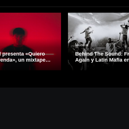
Música
l presenta «Quiero
Behind The Sound: F
yenda», un mixtape
Again y Latin Mafia e
siona reggaetón y
CDMX.
ónica desde una
 propia inspirado en
idero Mexicano.