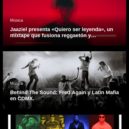
Música
Jaaziel presenta «Quiero ser leyenda», un
mixtape que fusiona reggaetón y
electrónica desde una visión propia
inspirado en el sonidero Mexicano.
Música
Behind The Sound: Fred Again y Latin Mafia
en CDMX.