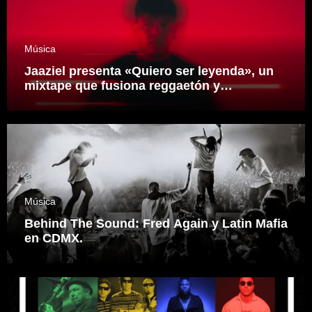
Música
Jaaziel presenta «Quiero ser leyenda», un
mixtape que fusiona reggaetón y
electrónica desde una visión propia
inspirado en el sonidero Mexicano.
Música
Behind The Sound: Fred Again y Latin Mafia
en CDMX.