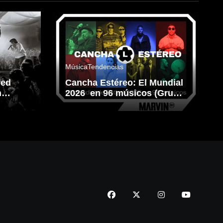
Música
Tendencias
red
Cancha Estéreo: El Mundial
n
2026 en 96 músicos (Grupo
L)