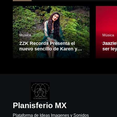
Música
Música
ZZK Records Presenta el
Jaazie
nuevo sencillo de Karen y
ser le
Los Remedios: “Ninfa”.
que fu
electr
visión
el son
Planisferio MX
Plataforma de Ideas Imagenes y Sonidos