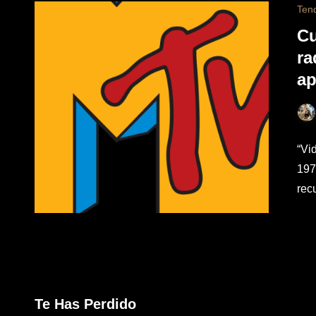
Ten
Cu
ra
ap
“Vi
197
rec
Te Has Perdido