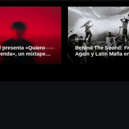
Música
l presenta «Quiero
Behind The Sound: F
yenda», un mixtape
Again y Latin Mafia e
siona reggaetón y
CDMX.
ónica desde una
 propia inspirado en
idero Mexicano.