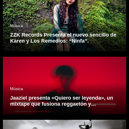
Música
ZZK Records Presenta el nuevo sencillo de
Karen y Los Remedios: “Ninfa”.
Música
Jaaziel presenta «Quiero ser leyenda», un
mixtape que fusiona reggaetón y
electrónica desde una visión propia
inspirado en el sonidero Mexicano.