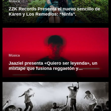
Música
ZZK Records Presenta el nuevo sencillo de
Karen y Los Remedios: “Ninfa”.
Música
Jaaziel presenta «Quiero ser leyenda», un
mixtape que fusiona reggaetón y
electrónica desde una visión propia
inspirado en el sonidero Mexicano.
Música