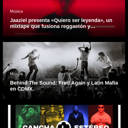
Música
Jaaziel presenta «Quiero ser leyenda», un
mixtape que fusiona reggaetón y
electrónica desde una visión propia
inspirado en el sonidero Mexicano.
Música
Behind The Sound: Fred Again y Latin Mafia
en CDMX.