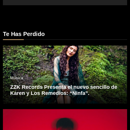
Te Has Perdido
Música
ZZK Records Presenta el nuevo sencillo de
Karen y Los Remedios: “Ninfa”.