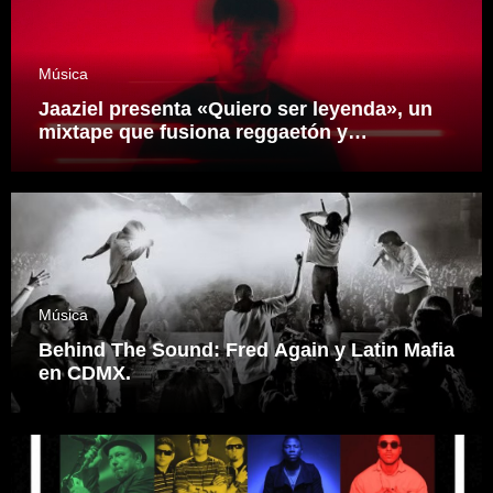
Música
Jaaziel presenta «Quiero ser leyenda», un
mixtape que fusiona reggaetón y
electrónica desde una visión propia
inspirado en el sonidero Mexicano.
Música
Behind The Sound: Fred Again y Latin Mafia
en CDMX.