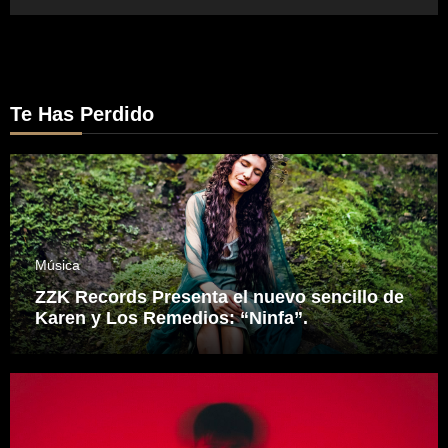
Te Has Perdido
Música
ZZK Records Presenta el nuevo sencillo de
Karen y Los Remedios: “Ninfa”.