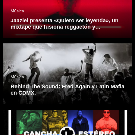
Música
Jaaziel presenta «Quiero ser leyenda», un
mixtape que fusiona reggaetón y
electrónica desde una visión propia
inspirado en el sonidero Mexicano.
Música
Behind The Sound: Fred Again y Latin Mafia
en CDMX.