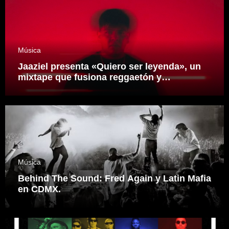
Música
Jaaziel presenta «Quiero ser leyenda», un
mixtape que fusiona reggaetón y
electrónica desde una visión propia
inspirado en el sonidero Mexicano.
Música
Behind The Sound: Fred Again y Latin Mafia
en CDMX.