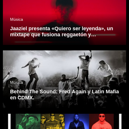
Música
Jaaziel presenta «Quiero ser leyenda», un
mixtape que fusiona reggaetón y
electrónica desde una visión propia
inspirado en el sonidero Mexicano.
Música
Behind The Sound: Fred Again y Latin Mafia
en CDMX.