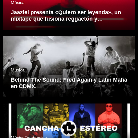
Música
Jaaziel presenta «Quiero ser leyenda», un
mixtape que fusiona reggaetón y
electrónica desde una visión propia
inspirado en el sonidero Mexicano.
Música
Behind The Sound: Fred Again y Latin Mafia
en CDMX.
Música
Tendencias