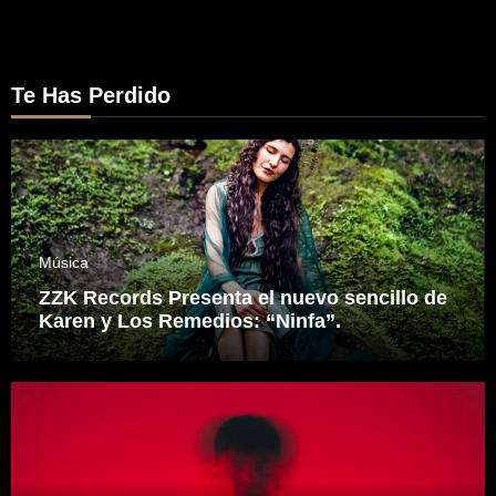
Te Has Perdido
Música
ZZK Records Presenta el nuevo sencillo de
Karen y Los Remedios: “Ninfa”.